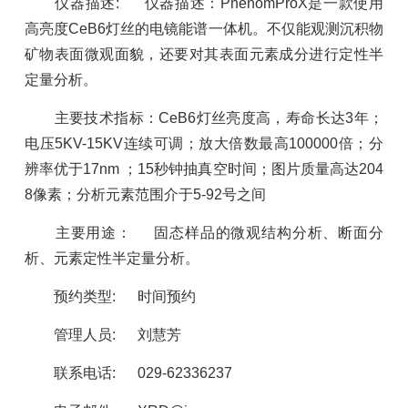
仪器描述
:
仪器描述：
PhenomProX
是一款使用
高亮度
CeB6
灯丝的电镜能谱一体机。不仅能观测沉积物
矿物表面微观面貌，还要对其表面元素成分进行定性半
定量分析。
主要技术指标：
CeB6
灯丝亮度高，寿命长达
3
年；
电压
5KV-15KV
连续可调；放大倍数最高
100000
倍；分
辨率优于
17nm
；
15
秒钟抽真空时间；图片质量高达
204
8
像素；分析元素范围介于
5-92
号之间
主要用途： 固态样品的微观结构分析、断面分
析、元素定性半定量分析。
预约类型
:
时间预约
管理人员
:
刘慧芳
联系电话
:
029-62336237