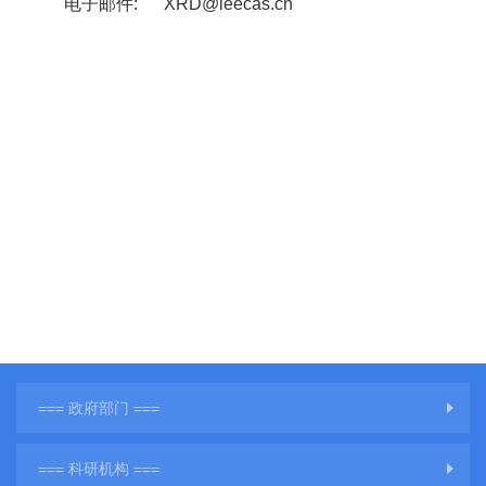
电子邮件
:
XRD@ieecas.cn
=== 政府部门 ===
=== 科研机构 ===