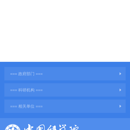
=== 政府部门 ===
=== 科研机构 ===
=== 相关单位 ===