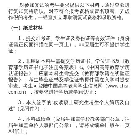
对参加复试的考生要求提供以下材料，通过查验进
行复试资格确认。对不符合报考资格或冒名顶替、弄虚
作假的考生，一经查实
立即
取消复试资格和录取资格。
（一）纸
质
材料
1
．提交准考证、学生证及身份证等有效证件（身份
证需正反面扫描在同一页上）。非应届生可不提供学生
证；
2
．非应届本科生需提交学历证书、学位证书及《教
育部学历证书电子注册备案表》或《中国高等教育学历
认证报告》；应届本科生需提交《教育部学籍在线验证
报告》；考生毕业证书及学位证书原件需在入学时提交
审查。考生可登陆中国高等教育学生信息网（
www.chsi.
com.cn
），按要求进行学历或学籍认证；
3
．本人签字的
“攻读硕士研究生考生个人简历及自
述”（见附件
2
）；
4
．本科成绩单（应届生加盖学校教务部门公章，往
届生加盖单位人事部门公章），请将成绩单排版在一页
A4
纸上；