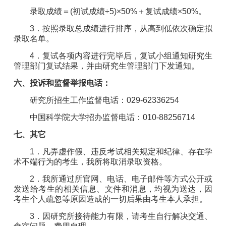
录取成绩＝
(
初试成绩÷
5)
×
50%
＋复试成绩×
50%
。
3
．按照录取
总
成绩
进行排序，从高到低依次
确定
拟
录取名单。
4
．
复试各项内容进行完毕后，复试小组通知研究生
管理部门复试结果，并由研究生管理部门下发通知。
六
、
投诉和监督举报电话
：
研究所招生工作监督电话：
029-
62336254
中国科学院大学招办监督电话：
010-88256714
七、其它
1
．凡弄虚作假、违反考试相关规定和纪律、存在学
术不端行为的考生，我所将取消录取资格。
2
．我所通过所官网、电话、电子邮件等方式公开或
发送给考生的相关信息、文件和消息，均视为送达，因
考生个人疏忽等原因造成的一切后果由考生本人承担。
3
．
因研究所接待能力有限，请考生自行解决交通、