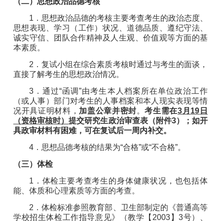
（二）
思想
政治
品德考核
1
．
思想
政治
品德的考核主要考查考生的政治态度、
思想
表现
、学习
（
工作
）
状况、
道德
品质、遵纪守法、
诚实守信、团队合作精神
及
人
生
观、价值观等方面的基
本素质。
2
．
复试小组
在
综合素质
考核
时通过与考生的面谈，
直接了解考生的思想政治情况。
3
．
通过
“
函调
”由
考生
本
人档案所在单位政
治
工作
（
或人事
）
部门对考生
的
人事档案和本人现实表现等情
况开具证明材料
，
加盖
公
章
并
密封
。
考生需在
3
月
19
日
（资格审核
时）
提交研究
生
政治审查表（
附件
3
）；如开
具政审材料有困难，可在复试后一
周内
补交。
4
．
思想品德考核的结果为
“
合格
”
或
“
不合格
”
。
（三）
体检
1
．
体检主要考查考生的身体健康状况，也包括体
能、体质和心理素质等方面的考查。
2
．
体检标准参照教育部、卫生部制定的《普通高等
学校招生体检工作指导意见》（教学【
2003
】
3
号）
、