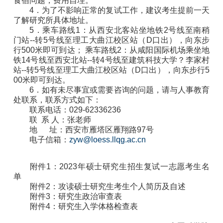
食宿问题，费用自理。
4
．
为了不影响正常的复试工作，建议考生提前一天
了解研究所具体地址。
5
．
乘车路线
1
：从西安北客站坐地铁
2
号线至南稍
门站
--
转
5
号线至理工大曲江校区站（
D
口出），向东步
行
500
米即可到达
；
乘车路线
2
：
从
咸阳国际机场乘坐地
铁
14
号线至西安北站
--
转
4
号线至建筑科技大学
？
李家村
站
--
转
5
号线至理工大曲江校区站（
D
口出），向东步行
5
00
米即可到达。
6
．
如有未尽事宜或需要咨询的问题，请与人事教育
处联系，联系方式如下：
联系电话：
029-62336236
联
系
人：张
老师
地
址：西安市雁塔区雁翔路
97
号
电子信箱：
zyw@loess.llqg.ac.cn
附件
1
：
2023
年硕士研究生招生复试一志愿考生名
单
附件
2
：
攻读硕士研究生考生个人简历及自述
附件
3
：研究生政治审查表
附件
4
：研究生入学体格检查表