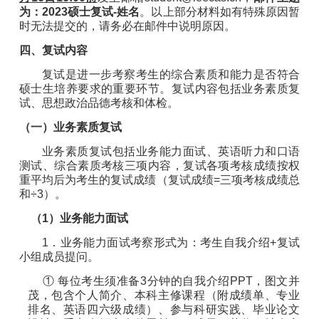
为：
2023
硕士复试
-
姓名
。以
上
部分材料如有特殊
原因
暂
时无法提交的，请务必在邮件中说明原因。
四
、复试内容
复试是进一步考察考生的综合素质和能力是否符合
硕士生培养要求的重要环节。复试内容包括业务素质复
试、思想政治品德考核和体检。
（
一
）
业务素质
复试
业务素质
复试
包括业务
能力面试、英语听力和口语
测试
、
综合素质
考核三
项内容
，复试各项考核成绩按
权
重
平均后为考生的复试成绩（
复试成绩
=
三
项考核成绩
总
和
÷
3
）。
（
1
）业务能力面试
1
．业务能力面试考察形式为：考生自我介绍
+
复试
小组成员提问。
①
每位考生须准备
3
分钟的自我介绍
PPT
，图文并
茂，包含个人简介、本科主修课程（附成绩单、专业
排名、英语四六级成绩）、参与科研实践、毕业论文