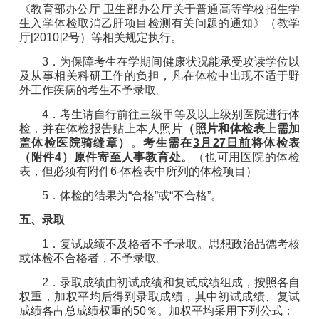
《
教育部办公厅
卫生
部办公厅关于普通
高
等学校招生学
生入
学
体检取消乙肝项目检测有关
问题
的通知》（教学
厅
[2010]2
号
）等相关规定执行。
3
．
为保障考生在学期间健康状况能承受攻读学位以
及从事相关科研工作的负担，凡在体检中出现不适于野
外工作疾病的考生不予录取。
4
．考生请自行前往三级甲等及以上级别医院进
行
体
检，并在体检报告贴上本人照片
（
照片
和
体检表上
需加
盖体检医院骑
缝
章）
。
考生需在
3
月
27
日前
将体检表
（
附件
4
）原件寄至人事教育处。
（
也
可用医院的体检
表
，
但必须有
附件
6
-
体检
表中
所
列的
体检
项目
）
5
．
体检的结果为
“
合格
”
或
“
不合格
”
。
五
、录取
1
．复试成绩不
及格者不
予
录取。思想
政治
品德
考核
或体检不合格者，不
予
录取。
2
．录取成绩由初试成绩和复试成绩组成，按照各自
权重，加权平均后得到录取成绩，其中初试成绩、复试
成绩各占总成绩权重的
50
％。加权平均采用下列公式：