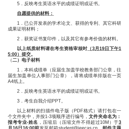
5
．反映考生英语水平的成绩证明或证书。
自愿
提供的材料
：
1
．已公开发表的学术论文、获得的专利、其它科研
成果证明材料；
2
．获奖证书复印件，以及其它有参考价值的材料。
以
上
纸
质
材料请在考生资格
审
核时
（
3
月
19
日下
午
1
5
:0
0
）
提交
。
（
二）电子材料
1
．本科成绩单（应届生加盖学校教务部门公章，往
届生加盖单位人事部门公章），请将成绩单排版在一页
A4
纸上。
2
．反映考生英语水平的成绩证明或证书。
3
．考生自我介绍
PPT
。
以上材料的扫描
件
电子版（
PDF
格式）请
打包在
一
个文件夹中，并
按
1-
3
项
顺序
进
行
编号
，
文件夹命名为：
报考专业
-
姓名
，压缩后（压缩文件不得超过
10M
）于
3
月
16
日
1
6
:00
前
发至邮箱
student@
ieecas
.cn
，
邮件主题