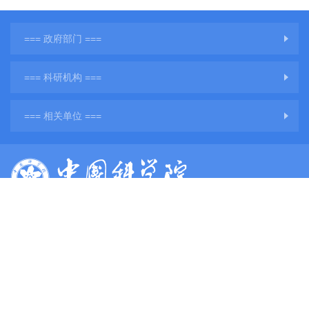
=== 政府部门 ===
=== 科研机构 ===
=== 相关单位 ===
版权所有：中国科学院地球环境研究所
网站备案号：
陕ICP备11001760号-3
陕公网安备61011302001284号
单位地址：陕西省西安市雁塔区雁翔路97号
单位邮编：710061
电子邮件：
web@ieecas.cn
传真：029－62336234