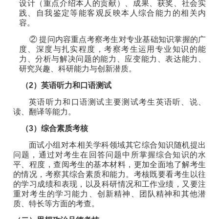
设计（重点介绍本人的贡献）、成果、获奖、社会实
践、自我鉴定等能客观反映本人综合能力的相关内
容。
②
提问内容重点考察考生对专业基础知识掌握的广
度、深
度
与
扎实
程度，考察考生运
用专业知识
的
能
力、分析与解决问题的能力、应变能力、表达
能力
、
研究兴趣
、
科研能力与创新潜质。
（
2
）英语听力
和
口语测试
英语听力
和
口语测试
主要测试考生英语听、说、
读、
翻译
等能力
。
（
3
）综合素质考核
面试小组对本相关学科领域其它综合知识随机提出
问题，通过对考生在回答问题中所掌握综合知识的水
平、程度，查阅考生的基本材料，更加全面地了解考生
的情况，考察其综合素质和能力。考核既要看考生以往
的学习成绩和表现，以及科研情况和工作业绩，又要注
重对考生的学习能力、创新精神、团队精神和其他潜
质、特长等方面的考查。