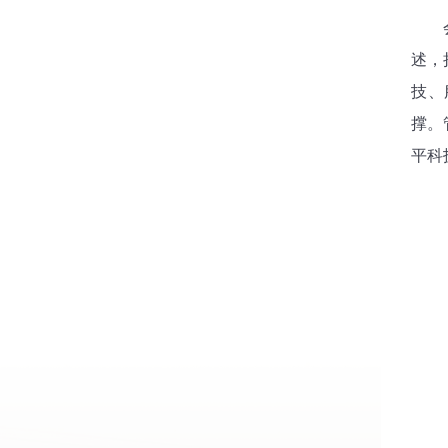
会议
述，
技、
撑。
平科