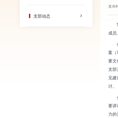
发布时
支部动态
5月
成员
会上
案（
要文
支部
见建
讨。
会议
要讲
力的