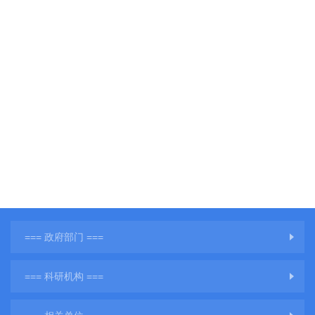
=== 政府部门 ===
=== 科研机构 ===